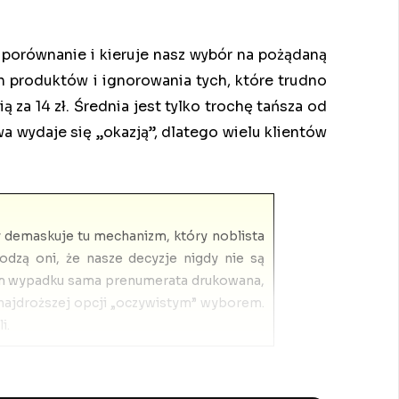
 porównanie i kieruje nasz wybór na pożądaną
 produktów i ignorowania tych, które trudno
ą za 14 zł. Średnia jest tylko trochę tańsza od
wa wydaje się „okazją”, dlatego wielu klientów
ly demaskuje tu mechanizm, który noblista
odzą oni, że nasze decyzje nigdy nie są
 tym wypadku sama prenumerata drukowana,
e najdroższej opcji „oczywistym” wyborem.
i.