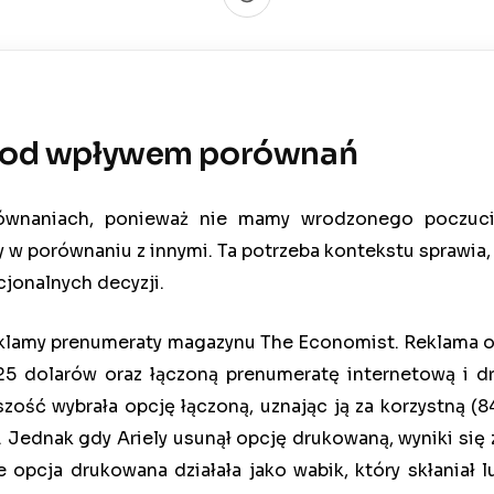
e pod wpływem porównań
równaniach, ponieważ nie mamy wrodzonego poczuci
 w porównaniu z innymi. Ta potrzeba kontekstu sprawia,
cjonalnych decyzji.
reklamy prenumeraty magazynu The Economist. Reklama o
25 dolarów oraz łączoną prenumeratę internetową i dr
zość wybrała opcję łączoną, uznając ją za korzystną (8
Jednak gdy Ariely usunął opcję drukowaną, wyniki się 
e opcja drukowana działała jako wabik, który skłaniał 