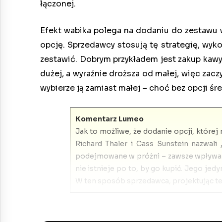
łączonej.
Efekt wabika polega na dodaniu do zestawu w
opcję. Sprzedawcy stosują tę strategię, wy
zestawić. Dobrym przykładem jest zakup kawy w 
dużej, a wyraźnie droższa od małej, więc zacz
wybierze ją zamiast małej – choć bez opcji ś
Komentarz Lumeo
Jak to możliwe, że dodanie opcji, której
Richard Thaler i Cass Sunstein nazwali
podejmowane w próżni – zawsze wpływa na
nie istnieje po to, by go kupić. Jego je
W ten sposób sprzedawca, projektując ten 