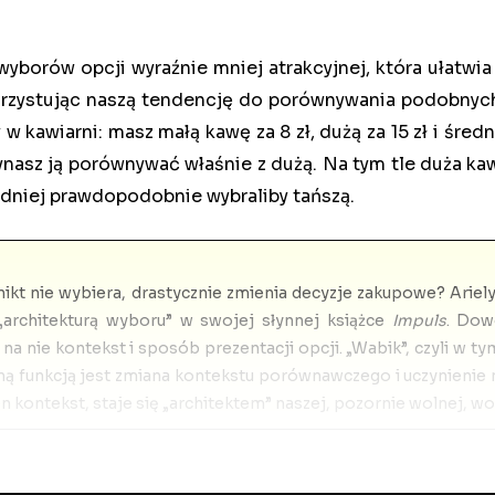
yborów opcji wyraźnie mniej atrakcyjnej, która ułatwia
korzystując naszą tendencję do porównywania podobnych
kawiarni: masz małą kawę za 8 zł, dużą za 15 zł i średni
ynasz ją porównywać właśnie z dużą. Na tym tle duża ka
redniej prawdopodobnie wybraliby tańszą.
 nikt nie wybiera, drastycznie zmienia decyzje zakupowe? Arie
 „architekturą wyboru” w swojej słynnej książce
Impuls
. Dow
 nie kontekst i sposób prezentacji opcji. „Wabik”, czyli w
dyną funkcją jest zmiana kontekstu porównawczego i uczynieni
kontekst, staje się „architektem” naszej, pozornie wolnej, wol