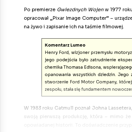
Po premierze
Gwiezdnych Wojen
w 1977 roku
opracował „Pixar Image Computer” – urządze
na żywo i zapisanie ich na taśmie filmowej.
Komentarz Lumeo
Henry Ford, wizjoner przemysłu motoryza
jego podejścia było zatrudnienie ekspe
chemika Thomasa Edisona, wspierającego ro
opanowania wszystkich dziedzin. Jego 
stworzenie Ford Motor Company, której l
zespołu, stała się fundamentem nowoczes
W 1983 roku Catmull poznał Johna Lassetera, 
swoją pierwszą produkcję, która – mimo że 
opowiadanej historii. To doświadczenie przyp