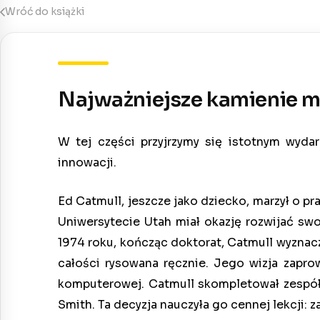
Wróć do książki
Najważniejsze kamienie m
W tej części przyjrzymy się istotnym wyda
innowacji.
Ed Catmull, jeszcze jako dziecko, marzył o pr
Uniwersytecie Utah miał okazję rozwijać s
1974 roku, kończąc doktorat, Catmull wyzna
całości rysowana ręcznie. Jego wizja zapro
komputerowej. Catmull skompletował zespół, 
Smith. Ta decyzja nauczyła go cennej lekcji: 