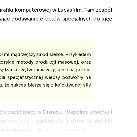
grafiki komputerowej w Lucasfilm. Tam zespół
iając dodawanie efektów specjalnych do ujęć
udźmi mądrzejszymi od siebie. Przykładem
atorskie metody produkcji masowej, oraz
dzaniu i wytyczaniu wizji, a nie na próbie
a specjalistycznej wiedzy pozwoliły na
 że sukces bierze się z kolektywnej siły
o utracie pracy w Disneyu. Wspólnie stworzyli
czone sceny – zachwyciła widzów dzięki sile
 perfekcyjnych detali technicznych.