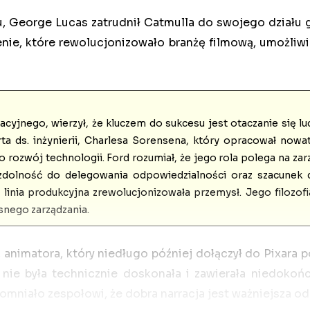
, George Lucas zatrudnił Catmulla do swojego działu 
nie, które rewolucjonizowało branżę filmową, umożliw
cyjnego, wierzył, że kluczem do sukcesu jest otaczanie się l
rta ds. inżynierii, Charlesa Sorensena, który opracował now
zwój technologii. Ford rozumiał, że jego rola polega na zarzą
zdolność do delegowania odpowiedzialności oraz szacunek dl
inia produkcyjna zrewolucjonizowała przemysł. Jego filozofia,
nego zarządzania.
animatora, który niedługo później dołączył do Pixara p
nie była technicznie doskonała i zawierała niedokoń
omniało zespołowi, że dobra narracja jest ważniejsza od