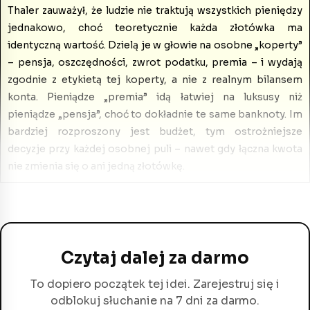
Thaler zauważył, że ludzie nie traktują wszystkich pieniędzy
jednakowo, choć teoretycznie każda złotówka ma
identyczną wartość. Dzielą je w głowie na osobne „koperty”
– pensja, oszczędności, zwrot podatku, premia – i wydają
zgodnie z etykietą tej koperty, a nie z realnym bilansem
konta. Pieniądze „premia” idą łatwiej na luksusy niż
pieniądze „pensja”, choć to dokładnie te same banknoty. Im
bardziej rozproszony jest budżet, tym ostrożniejsze
decyzje przy każdej osobnej puli – nawet gdy łączna kwota
nie zmienia się o ani jedną złotówkę.
Czytaj dalej za darmo
To dopiero początek tej idei. Zarejestruj się i
odblokuj słuchanie na 7 dni za darmo.