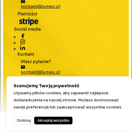
kontakt@lumeo.pl
Płatności
Social media
Kontakt
Masz pytanie?
kontakt@lumeo.pl
Płatności
Szanujemy Twoją prywatność
Używamy plików cookies, aby zapewnić najlepsze
Social media
doświadczenia na naszej stronie. Możesz dostosować
swoje preferencje lub zaakceptować wszystkie cookies.
©
2026
Lumeo. Wszelkie prawa zastrzeżone.
Dostosuj
Akceptuj wszystko
Stworzone z
❤️
przez Mateusza i Tomka.