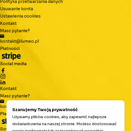
Polityka przetwarzania danych
Usuwanie konta
Ustawienia cookies
Kontakt
Masz pytanie?
kontakt@lumeo.pl
Płatności
Social media
Kontakt
Masz pytanie?
kontakt@lumeo.pl
Szanujemy Twoją prywatność
Płatności
Używamy plików cookies, aby zapewnić najlepsze
doświadczenia na naszej stronie. Możesz dostosować
Social media
swoje preferencje lub zaakceptować wszystkie