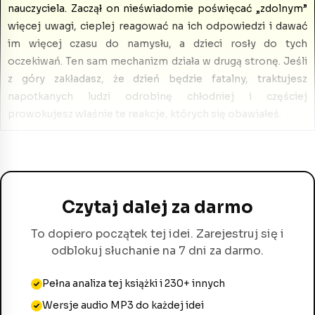
nauczyciela. Zaczął on nieświadomie poświęcać „zdolnym”
więcej uwagi, cieplej reagować na ich odpowiedzi i dawać
im więcej czasu do namysłu, a dzieci rosły do tych
oczekiwań. Ten sam mechanizm działa w drugą stronę. Jeśli
z góry zakładasz, że dzień będzie fatalny, traktujesz
napotkanych ludzi odrobinę chłodniej i częściej
prowokujesz właśnie te reakcje, których się obawiałeś.
Czytaj dalej za darmo
To dopiero początek tej idei. Zarejestruj się i
odblokuj słuchanie na 7 dni za darmo.
Pełna analiza tej książki i 230+ innych
Wersje audio MP3 do każdej idei