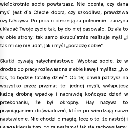
wielokrotnie sobie powtarzasz. Nie ocenia, czy dana
myśl jest dla Ciebie dobra, czy szkodliwa, prawdziwa
czy fałszywa. Po prostu bierze ją za polecenie i zaczyna
układać Twoje życie tak, by do niej pasowało. Działa to
w obie strony: tak samo skrupulatnie realizuje myśl „i
tak mi się nie uda”, jak i myśl „poradzę sobie”.
Skutki bywają natychmiastowe. Wyobraź sobie, że w
drodze do pracy rozlewasz na siebie kawę i myślisz: „No
tak, to będzie fatalny dzień”. Od tej chwili patrzysz na
wszystko przez pryzmat tej jednej myśli, wyłapujesz
każdą drobną wpadkę i naprawdę kończysz dzień w
przekonaniu, że był okropny. Hay nazywa to
przyciąganiem doświadczeń, które potwierdzają nasze
nastawienie. Nie chodzi o magię, lecz o to, że nastrój i
uwaga kierują tym, co zauważamy i jak się zachowujemy.