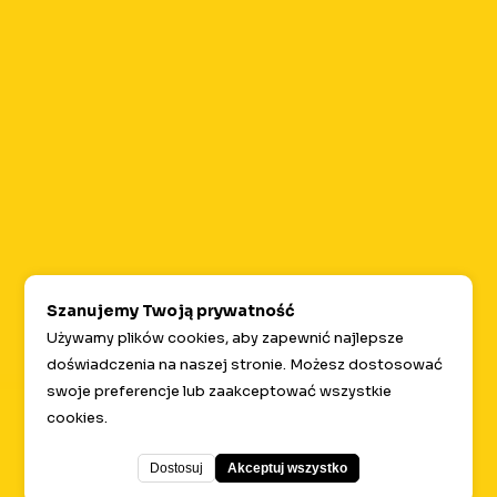
Płatności
Social media
Zapytaj AI o Lumeo
Szanujemy Twoją prywatność
Używamy plików cookies, aby zapewnić najlepsze
doświadczenia na naszej stronie. Możesz dostosować
swoje preferencje lub zaakceptować wszystkie
cookies.
LLMs here.
Dostosuj
Akceptuj wszystko
©
2026
Lumeo. Wszelkie prawa zastrzeżone.