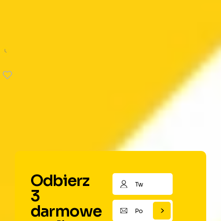
Produktywność
To proste. Bez wysiłku rób to, co ważne
Greg McKeown
23 min
Odbierz
3
darmowe