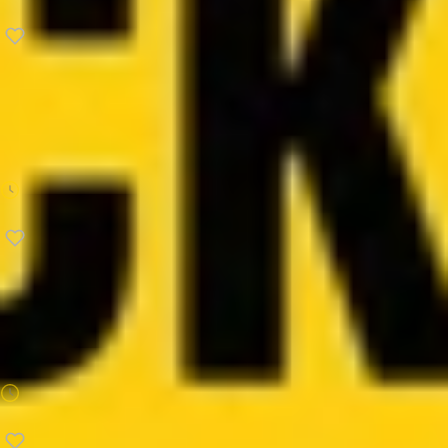
31 min
Produktywność
Getting Things Done
David Allen
25 min
Produktywność
Najpierw rzeczy najważniejsze
Stephen Covey
29 min