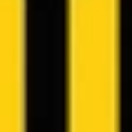
bestsellerami i ugruntowały jego pozycję jednego z
najważniejszych głosów we współczesnej medycynie.
Czytaj więcej o autorze
Być może zainteresują Cię również
Produktywność
Reguła 80/20