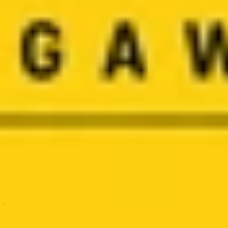
PRODUKTYWNOŚĆ
Potęga checklisty
Atul Gawande
29 min
Znak
·