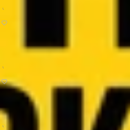
Richard Koch
31 min
Produktywność
Metoda Bullet Journal
Ryder Carroll
30 min
Produktywność
12 tygodniowy rok
Brian P. Moran