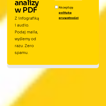
analizy
w PDF
Akceptuję
politykę
Z infografiką
prywatności
i audio.
Podaj maila,
wyślemy od
razu. Zero
spamu.
Menu
Strona główna
Książki
Cennik
O nas