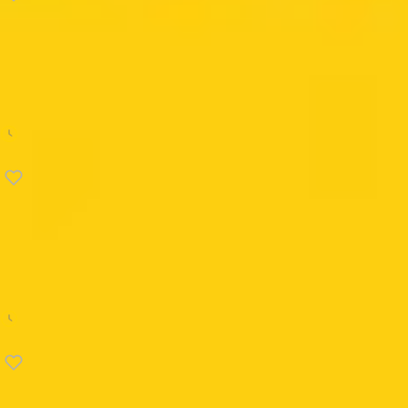
Produktywność
Mądrzej, szybciej, lepiej
Charles Duhigg
36 min
Produktywność
Zbuduj swój drugi mózg
Tiago Forte
29 min