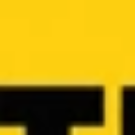
wszystkiego zapamiętać i bezbłędnie zastosować pod
presją.
Więcej informacji o książce
Atul Gawande - o autorze
Atul Gawande (ur. 1965) to amerykański chirurg, pisarz i
badacz zdrowia publicznego. Praktykuje jako chirurg w
Brigham and Women's Hospital w Bostonie oraz wykłada na
Harvard Medical School i Harvard T.H. Chan School of
Public Health. Od 1998 roku jest stałym
współpracownikiem magazynu „The New Yorker”. Jego
książki –
Komplikacje
,
Lepiej
,
Potęga checklisty
oraz
bestsellerowe
Być śmiertelnym
– stały się światowym