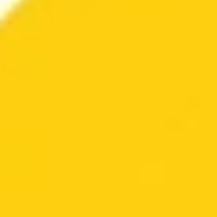
Prawa autorskie
Program poleceń
Opinie
FAQ
Blog
Kontakt
Kategorie
Rozwój osobisty
Nawyki
Produktywność
Psychologia
Uczenie się
Komunikacja
Kariera
Pieniądze
Biznes
Startup
+ więcej
17