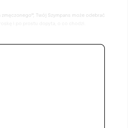
 na zmęczonego”, Twój Szympans może odebrać
roskę i po prostu dopyta, o co chodzi.