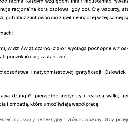
od niemal każdym względem inni i nieustannie rywalizu
uje racjonalna kora czołowa; gdy coś Cię wzburzy, st
i, potrafisz zachować się zupełnie inaczej w tej samej sy
omach:
, widzi świat czarno-biało i wyciąga pochopne wnioski
afi poczekać i się zastanowić.
ieczeństwa i natychmiastowej gratyfikacji. Człowiek 
a dżungli”: pierwotne instynkty i reakcja walki, uci
ią i empatią, które umożliwiają współpracę.
esteś spokojny, refleksyjny i zrównoważony. Gdy prze