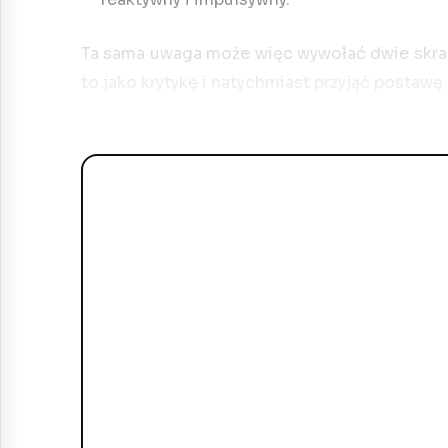
Ta sama uwaga może więc wywołać dwie skraj
to jako krytykę i natychmiast przyjąć postawę