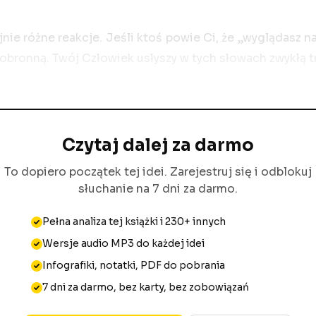
nie różne reakcje. Jeśli ktoś powie Ci, że „wyglądasz
 obronną. Twój Człowiek usłyszy w tych słowach zwykłą t
Czytaj dalej za darmo
To dopiero początek tej idei. Zarejestruj się i odblokuj
słuchanie na 7 dni za darmo.
Pełna analiza tej książki i 230+ innych
Wersje audio MP3 do każdej idei
Infografiki, notatki, PDF do pobrania
7 dni za darmo, bez karty, bez zobowiązań