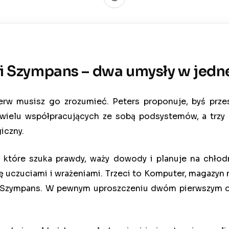
 i Szympans – dwa umysły w jedn
rw musisz go zrozumieć. Peters proponuje, byś prze
wielu współpracujących ze sobą podsystemów, a trzy z
iczny.
”, które szuka prawdy, waży dowody i planuje na chł
się uczuciami i wrażeniami. Trzeci to Komputer, magazyn
k i Szympans. W pewnym uproszczeniu dwóm pierwszym o