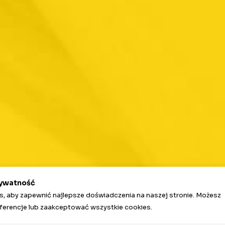
rywatność
, aby zapewnić najlepsze doświadczenia na naszej stronie. Możesz
erencje lub zaakceptować wszystkie cookies.