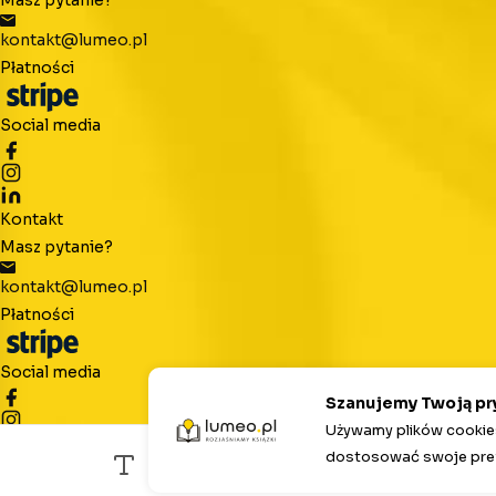
Masz pytanie?
kontakt@lumeo.pl
Płatności
Social media
Kontakt
Masz pytanie?
kontakt@lumeo.pl
Płatności
Social media
Szanujemy Twoją p
Używamy plików cookies
dostosować swoje pref
©
2026
Lumeo. Wszelkie prawa zastrzeżone.
Stworzone z
❤️
przez Mateusza i Tomka.