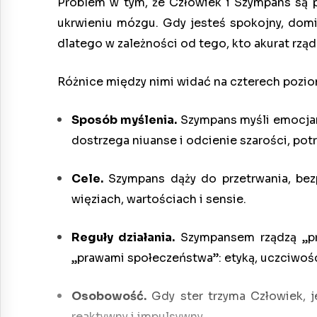
Problem w tym, że Człowiek i Szympans są p
ukrwieniu mózgu. Gdy jesteś spokojny, domin
dlatego w zależności od tego, kto akurat rządz
Różnice między nimi widać na czterech pozi
Sposób myślenia.
Szympans myśli emocjami
dostrzega niuanse i odcienie szarości, potr
Cele.
Szympans dąży do przetrwania, bezp
więziach, wartościach i sensie.
Reguły działania.
Szympansem rządzą „praw
„prawami społeczeństwa”: etyką, uczciwośc
Osobowość.
Gdy ster trzyma Człowiek, j
reaktywny i impulsywny.